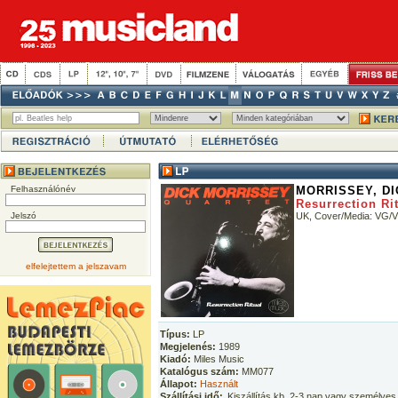
Felhasználónév
MORRISSEY, D
Resurrection Ri
Jelszó
UK, Cover/Media: VG/
elfelejtettem a jelszavam
Típus:
LP
Megjelenés:
1989
Kiadó:
Miles Music
Katalógus szám:
MM077
Állapot:
Használt
Szállítási idő:
Kiszállítás kb. 2-3 nap vagy személyes