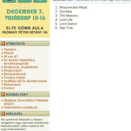
1
Resurrection Ritual
2
Germina
3
The Maestro
4
Lush Life
5
Love Dance
6
Star Trek
Tartalom
Rólunk
Mi van itt?
Az áruház kialakítása,
termékkategóriák
Árutípusok, árujelölések
Regisztráció
Bevásárlókosár
Fizetési módok
Szállítási idő és átvételi módok
Reklamáció
Fontos!
Általános Szerződési Feltételek
(ÁSZF)
Adatvédelmi szabályzat
Ha szeretnél értesülni a frissen
megjelent vagy újonnan beérkezett
kiadványokról, akkor iratkozz fel
napi hírlevelünkre!