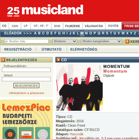
Felhasználónév
MOMENTUM
Momentum
Jelszó
Digipak
elfelejtettem a jelszavam
Típus:
CD
Megjelenés:
2016
Kiadó:
Clean Feed
Katalógus szám:
CF391CD
Állapot:
Használt
Szállítási idő:
Kiszállítás kb. 2-3 nap vagy személyes