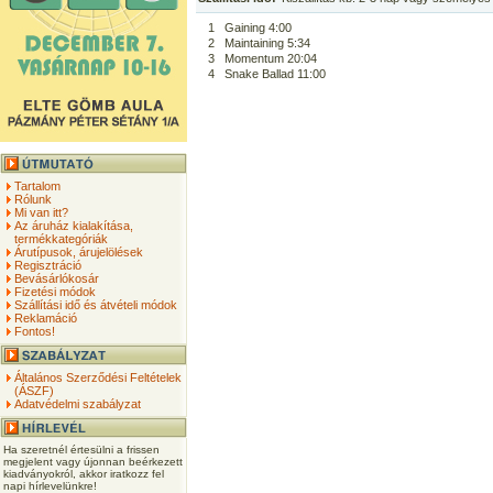
1
Gaining 4:00
2
Maintaining 5:34
3
Momentum 20:04
4
Snake Ballad 11:00
Tartalom
Rólunk
Mi van itt?
Az áruház kialakítása,
termékkategóriák
Árutípusok, árujelölések
Regisztráció
Bevásárlókosár
Fizetési módok
Szállítási idő és átvételi módok
Reklamáció
Fontos!
Általános Szerződési Feltételek
(ÁSZF)
Adatvédelmi szabályzat
Ha szeretnél értesülni a frissen
megjelent vagy újonnan beérkezett
kiadványokról, akkor iratkozz fel
napi hírlevelünkre!