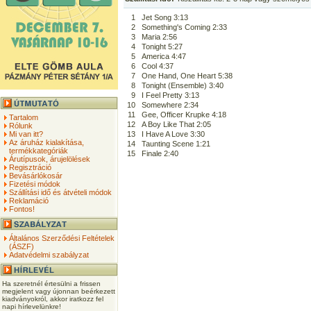
1
Jet Song 3:13
2
Something's Coming 2:33
3
Maria 2:56
4
Tonight 5:27
5
America 4:47
6
Cool 4:37
7
One Hand, One Heart 5:38
8
Tonight (Ensemble) 3:40
9
I Feel Pretty 3:13
10
Somewhere 2:34
11
Gee, Officer Krupke 4:18
Tartalom
12
A Boy Like That 2:05
Rólunk
Mi van itt?
13
I Have A Love 3:30
Az áruház kialakítása,
14
Taunting Scene 1:21
termékkategóriák
15
Finale 2:40
Árutípusok, árujelölések
Regisztráció
Bevásárlókosár
Fizetési módok
Szállítási idő és átvételi módok
Reklamáció
Fontos!
Általános Szerződési Feltételek
(ÁSZF)
Adatvédelmi szabályzat
Ha szeretnél értesülni a frissen
megjelent vagy újonnan beérkezett
kiadványokról, akkor iratkozz fel
napi hírlevelünkre!