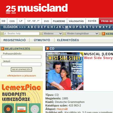
Felhasználónév
MUSICAL [LEO
West Side Story
Jelszó
elfelejtettem a jelszavam
Típus:
CD
Megjelenés:
1985
Kiadó:
Deutsche Grammophon
Katalógus szám:
415 963-2
Állapot:
Használt
Szállítási idő:
Kiszállítás kb. 2-3 nap vagy személyes