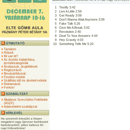
1
Testify 3:42
2
Live A Little 2:59
3
Get Ready 3:09
4
Don't Wanna Wait Anymore 3:09
5
Fake Talk 5:26
6
Give Me A Break 3:02
7
Revolution 2:40
8
Deaf To Your Answers 4:44
9
Hey Gravity 4:03
10
Something Tells Me 5:20
Tartalom
Rólunk
Mi van itt?
Az áruház kialakítása,
termékkategóriák
Árutípusok, árujelölések
Regisztráció
Bevásárlókosár
Fizetési módok
Szállítási idő és átvételi módok
Reklamáció
Fontos!
Általános Szerződési Feltételek
(ÁSZF)
Adatvédelmi szabályzat
Ha szeretnél értesülni a frissen
megjelent vagy újonnan beérkezett
kiadványokról, akkor iratkozz fel
napi hírlevelünkre!