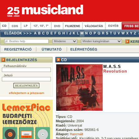
Felhasználónév
M.A.S.S
Revolution
Jelszó
elfelejtettem a jelszavam
Típus:
CD
Megjelenés:
2004
Kiadó:
Universal
Katalógus szám:
982061-6
Állapot:
Használt
Szállítási idő:
Kiszállítás kb. 2-3 nap vagy személyes