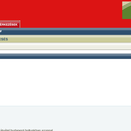
 átvétel budapesti boltunkban azonnal