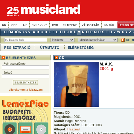
Felhasználónév
M.Á.K.
2001 g
Jelszó
elfelejtettem a jelszavam
Típus:
CD
Megjelenés:
2001
Kiadó:
Edge Records
Katalógus szám:
EDGECD 003
Állapot:
Használt
Szállítási idő:
Kiszállítás kb. 2-3 nap vagy személyes