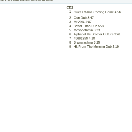
CD2
1
Guess Whos Coming Home 4:56
2
Gun Dub 3:47
3
Mr.20% 4:07
4
Better Than Dub 5:24
5
Mesopotamia 3:23
6
Alphabet Vs Brother Culture 3:41
7
45681950 4:10
8
Brainwashing 3:25
9
Hit From The Morning Dub 3:19