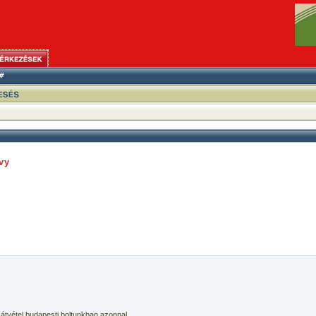
vy
 átvétel budapesti boltunkban azonnal