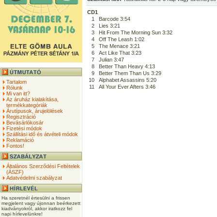
CD1
1
Barcode 3:54
2
Lies 3:21
3
Hit From The Morning Sun 3:32
4
Off The Leash 1:02
5
The Menace 3:21
6
Act Like That 3:23
7
Julian 3:47
8
Better Than Heavy 4:13
9
Better Them Than Us 3:29
10
Alphabet Assassins 5:20
Tartalom
11
All Your Ever Afters 3:46
Rólunk
Mi van itt?
Az áruház kialakítása,
termékkategóriák
Árutípusok, árujelölések
Regisztráció
Bevásárlókosár
Fizetési módok
Szállítási idő és átvételi módok
Reklamáció
Fontos!
Általános Szerződési Feltételek
(ÁSZF)
Adatvédelmi szabályzat
Ha szeretnél értesülni a frissen
megjelent vagy újonnan beérkezett
kiadványokról, akkor iratkozz fel
napi hírlevelünkre!