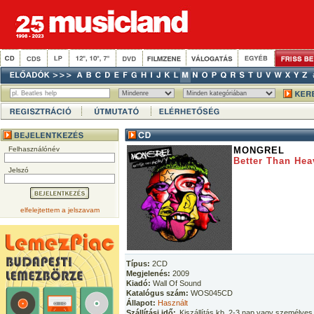
Felhasználónév
MONGREL
Better Than Hea
Jelszó
elfelejtettem a jelszavam
Típus:
2CD
Megjelenés:
2009
Kiadó:
Wall Of Sound
Katalógus szám:
WOS045CD
Állapot:
Használt
Szállítási idő:
Kiszállítás kb. 2-3 nap vagy személyes