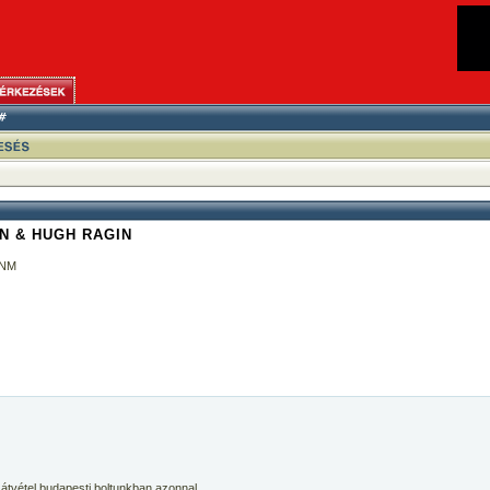
N & HUGH RAGIN
/NM
 átvétel budapesti boltunkban azonnal