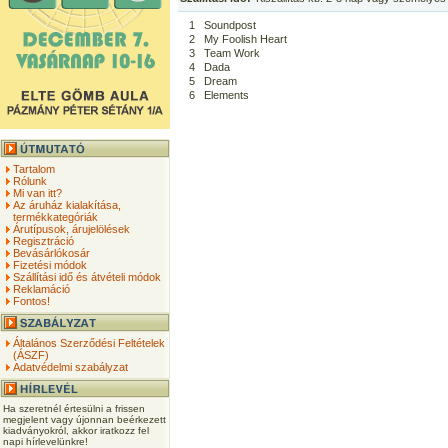
1
Soundpost
2
My Foolish Heart
3
Team Work
4
Dada
5
Dream
6
Elements
Tartalom
Rólunk
Mi van itt?
Az áruház kialakítása,
termékkategóriák
Árutípusok, árujelölések
Regisztráció
Bevásárlókosár
Fizetési módok
Szállítási idő és átvételi módok
Reklamáció
Fontos!
Általános Szerződési Feltételek
(ÁSZF)
Adatvédelmi szabályzat
Ha szeretnél értesülni a frissen
megjelent vagy újonnan beérkezett
kiadványokról, akkor iratkozz fel
napi hírlevelünkre!