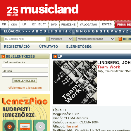
Felhasználónév
LINDBERG, JOH
Team Work
Jelszó
Italy, Cover/Media: NM
elfelejtettem a jelszavam
Típus:
LP
Megjelenés:
1982
Kiadó:
CECMA Records
Katalógus szám:
CECMA 1004
Állapot:
Használt
Szállítási idő:
Kiszállítás kb. 2-3 nap vagy személyes