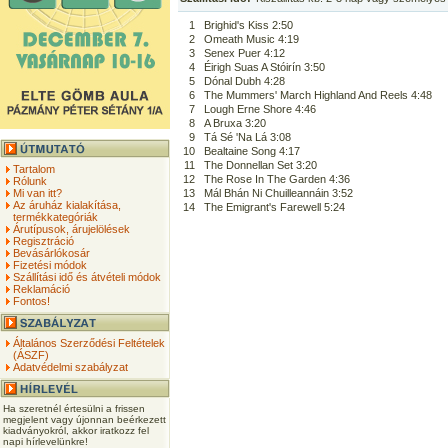
1
Brighid's Kiss 2:50
2
Omeath Music 4:19
3
Senex Puer 4:12
4
Éirigh Suas A Stóirín 3:50
5
Dónal Dubh 4:28
6
The Mummers' March Highland And Reels 4:48
7
Lough Erne Shore 4:46
8
A Bruxa 3:20
9
Tá Sé 'Na Lá 3:08
10
Bealtaine Song 4:17
11
The Donnellan Set 3:20
Tartalom
12
The Rose In The Garden 4:36
Rólunk
Mi van itt?
13
Mál Bhán Ni Chuilleannáin 3:52
Az áruház kialakítása,
14
The Emigrant's Farewell 5:24
termékkategóriák
Árutípusok, árujelölések
Regisztráció
Bevásárlókosár
Fizetési módok
Szállítási idő és átvételi módok
Reklamáció
Fontos!
Általános Szerződési Feltételek
(ÁSZF)
Adatvédelmi szabályzat
Ha szeretnél értesülni a frissen
megjelent vagy újonnan beérkezett
kiadványokról, akkor iratkozz fel
napi hírlevelünkre!