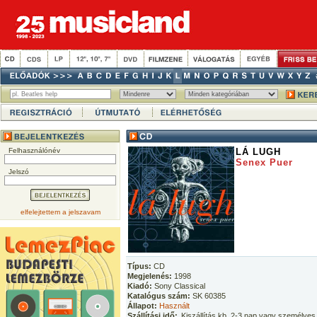
Felhasználónév
LÁ LUGH
Senex Puer
Jelszó
elfelejtettem a jelszavam
Típus:
CD
Megjelenés:
1998
Kiadó:
Sony Classical
Katalógus szám:
SK 60385
Állapot:
Használt
Szállítási idő:
Kiszállítás kb. 2-3 nap vagy személyes