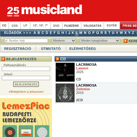
LACRIMOSA
Felhasználónév
Lament
2025
Jelszó
CD
LACRIMOSA
Zeitreise
elfelejtettem a jelszavam
2019
2CD