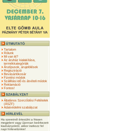
Tartalom
Rólunk
Mi van itt?
Az áruház kialakítása,
termékkategóriák
Árutípusok, árujelölések
Regisztráció
Bevásárlókosár
Fizetési módok
Szállítási idő és átvételi módok
Reklamáció
Fontos!
Általános Szerződési Feltételek
(ÁSZF)
Adatvédelmi szabályzat
Ha szeretnél értesülni a frissen
megjelent vagy újonnan beérkezett
kiadványokról, akkor iratkozz fel
napi hírlevelünkre!