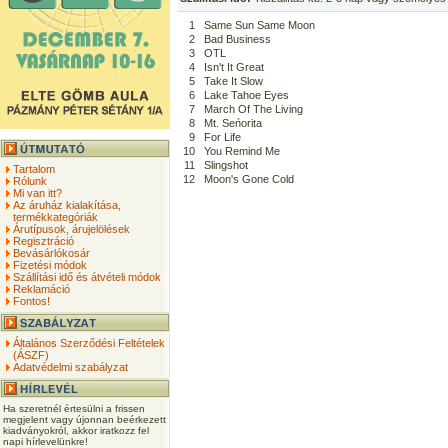
1
Same Sun Same Moon
2
Bad Business
3
OTL
4
Isn't It Great
5
Take It Slow
6
Lake Tahoe Eyes
7
March Of The Living
8
Mt. Seńorita
9
For Life
10
You Remind Me
11
Slingshot
Tartalom
12
Moon's Gone Cold
Rólunk
Mi van itt?
Az áruház kialakítása,
termékkategóriák
Árutípusok, árujelölések
Regisztráció
Bevásárlókosár
Fizetési módok
Szállítási idő és átvételi módok
Reklamáció
Fontos!
Általános Szerződési Feltételek
(ÁSZF)
Adatvédelmi szabályzat
Ha szeretnél értesülni a frissen
megjelent vagy újonnan beérkezett
kiadványokról, akkor iratkozz fel
napi hírlevelünkre!