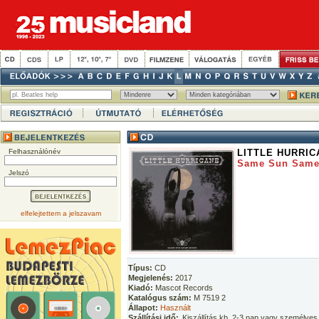
Felhasználónév
LITTLE HURRIC
Same Sun Sam
Jelszó
elfelejtettem a jelszavam
Típus:
CD
Megjelenés:
2017
Kiadó:
Mascot Records
Katalógus szám:
M 7519 2
Állapot:
Használt
Szállítási idő:
Kiszállítás kb. 2-3 nap vagy személyes