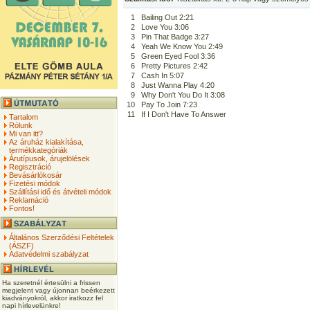
1
Bailing Out 2:21
2
Love You 3:06
3
Pin That Badge 3:27
4
Yeah We Know You 2:49
5
Green Eyed Fool 3:36
6
Pretty Pictures 2:42
7
Cash In 5:07
8
Just Wanna Play 4:20
9
Why Don't You Do It 3:08
10
Pay To Join 7:23
11
If I Don't Have To Answer
Tartalom
Rólunk
Mi van itt?
Az áruház kialakítása,
termékkategóriák
Árutípusok, árujelölések
Regisztráció
Bevásárlókosár
Fizetési módok
Szállítási idő és átvételi módok
Reklamáció
Fontos!
Általános Szerződési Feltételek
(ÁSZF)
Adatvédelmi szabályzat
Ha szeretnél értesülni a frissen
megjelent vagy újonnan beérkezett
kiadványokról, akkor iratkozz fel
napi hírlevelünkre!