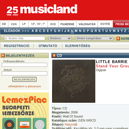
Felhasználónév
LITTLE BARRIE
Stand Your Gro
Jelszó
Digipak
elfelejtettem a jelszavam
Típus:
CD
Megjelenés:
2006
Kiadó:
Wall Of Sound
Katalógus szám:
GEN 045CD
Állapot:
Használt
Szállítási idő:
Kiszállítás kb. 2-3 nap vagy személyes