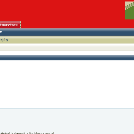
 átvétel budapesti boltunkban azonnal