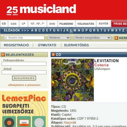
Felhasználónév
LEVITATION
Coterie
Jelszó
USA import
elfelejtettem a jelszavam
Típus:
CD
Megjelenés:
1991
Kiadó:
Capitol
Katalógus szám:
CDP 7 97959 2
Állapot:
Használt
Szállítási idő:
Kiszállítás kb. 2-3 nap vagy személyes