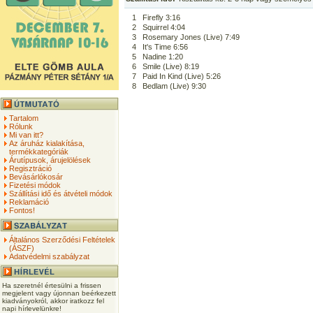
1
Firefly 3:16
2
Squirrel 4:04
3
Rosemary Jones (Live) 7:49
4
It's Time 6:56
5
Nadine 1:20
6
Smile (Live) 8:19
7
Paid In Kind (Live) 5:26
8
Bedlam (Live) 9:30
Tartalom
Rólunk
Mi van itt?
Az áruház kialakítása,
termékkategóriák
Árutípusok, árujelölések
Regisztráció
Bevásárlókosár
Fizetési módok
Szállítási idő és átvételi módok
Reklamáció
Fontos!
Általános Szerződési Feltételek
(ÁSZF)
Adatvédelmi szabályzat
Ha szeretnél értesülni a frissen
megjelent vagy újonnan beérkezett
kiadványokról, akkor iratkozz fel
napi hírlevelünkre!