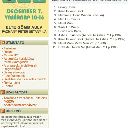
1
Going Home
2
Knife In Your Back
3
Mamma (I Don't Wanna Lose Ya)
4
Man Of Colours
5
Metal Man
6
Walk On Water
7
Don't Look Back
8
Ashes To Ashes (Ashes To Ashes 7" Ep 1982)
9
Knife In Your Back (Ashes To Ashes 7" Ep 1982)
10
Metal Man (Metal Man 7" Ep 1980)
11
Hold Me, Touch Me (Metal Man 7" Ep 1980)
Tartalom
Rólunk
Mi van itt?
Az áruház kialakítása,
termékkategóriák
Árutípusok, árujelölések
Regisztráció
Bevásárlókosár
Fizetési módok
Szállítási idő és átvételi módok
Reklamáció
Fontos!
Általános Szerződési Feltételek
(ÁSZF)
Adatvédelmi szabályzat
Ha szeretnél értesülni a frissen
megjelent vagy újonnan beérkezett
kiadványokról, akkor iratkozz fel
napi hírlevelünkre!