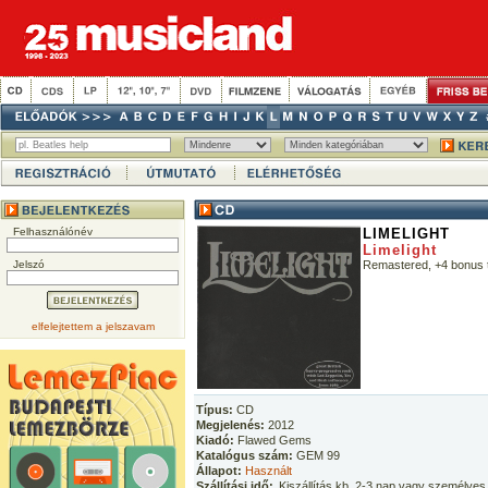
Felhasználónév
LIMELIGHT
Limelight
Jelszó
Remastered, +4 bonus 
elfelejtettem a jelszavam
Típus:
CD
Megjelenés:
2012
Kiadó:
Flawed Gems
Katalógus szám:
GEM 99
Állapot:
Használt
Szállítási idő:
Kiszállítás kb. 2-3 nap vagy személyes