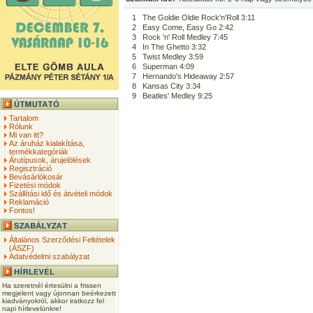
1
The Goldie Oldie Rock'n'Roll 3:11
2
Easy Come, Easy Go 2:42
3
Rock 'n' Roll Medley 7:45
4
In The Ghetto 3:32
5
Twist Medley 3:59
6
Superman 4:09
7
Hernando's Hideaway 2:57
8
Kansas City 3:34
9
Beatles' Medley 9:25
Tartalom
Rólunk
Mi van itt?
Az áruház kialakítása,
termékkategóriák
Árutípusok, árujelölések
Regisztráció
Bevásárlókosár
Fizetési módok
Szállítási idő és átvételi módok
Reklamáció
Fontos!
Általános Szerződési Feltételek
(ÁSZF)
Adatvédelmi szabályzat
Ha szeretnél értesülni a frissen
megjelent vagy újonnan beérkezett
kiadványokról, akkor iratkozz fel
napi hírlevelünkre!