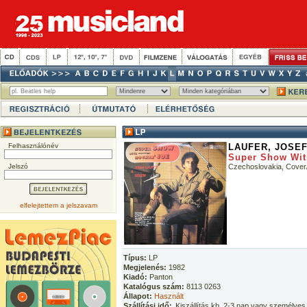
Felhasználónév
LAUFER, JOSE
Super Show Wit
Jelszó
Czechoslovakia, Cove
elfelejtettem a jelszavam
Típus:
LP
Megjelenés:
1982
Kiadó:
Panton
Katalógus szám:
8113 0263
Állapot:
Használt
Szállítási idő:
Kiszállítás kb. 2-3 nap vagy személyes