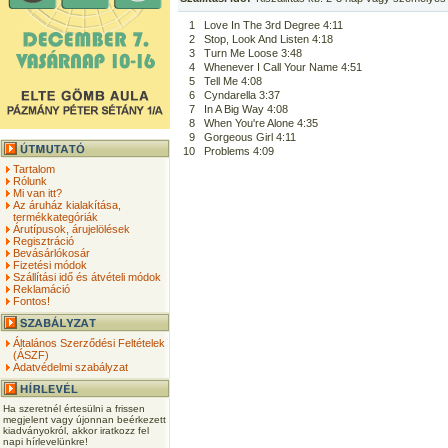
1
Love In The 3rd Degree 4:11
2
Stop, Look And Listen 4:18
3
Turn Me Loose 3:48
4
Whenever I Call Your Name 4:51
5
Tell Me 4:08
6
Cyndarella 3:37
7
In A Big Way 4:08
8
When You're Alone 4:35
9
Gorgeous Girl 4:11
10
Problems 4:09
Tartalom
Rólunk
Mi van itt?
Az áruház kialakítása,
termékkategóriák
Árutípusok, árujelölések
Regisztráció
Bevásárlókosár
Fizetési módok
Szállítási idő és átvételi módok
Reklamáció
Fontos!
Általános Szerződési Feltételek
(ÁSZF)
Adatvédelmi szabályzat
Ha szeretnél értesülni a frissen
megjelent vagy újonnan beérkezett
kiadványokról, akkor iratkozz fel
napi hírlevelünkre!