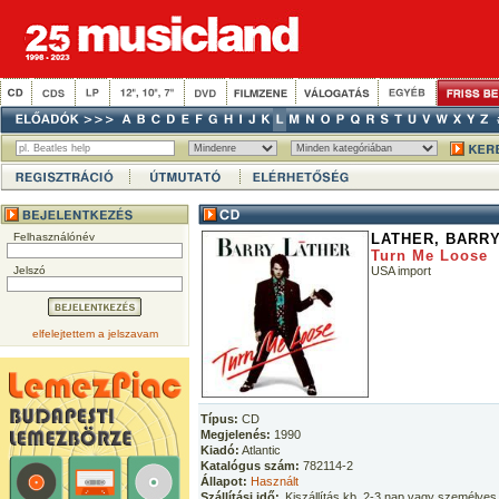
Felhasználónév
LATHER, BARR
Turn Me Loose
Jelszó
USA import
elfelejtettem a jelszavam
Típus:
CD
Megjelenés:
1990
Kiadó:
Atlantic
Katalógus szám:
782114-2
Állapot:
Használt
Szállítási idő:
Kiszállítás kb. 2-3 nap vagy személyes