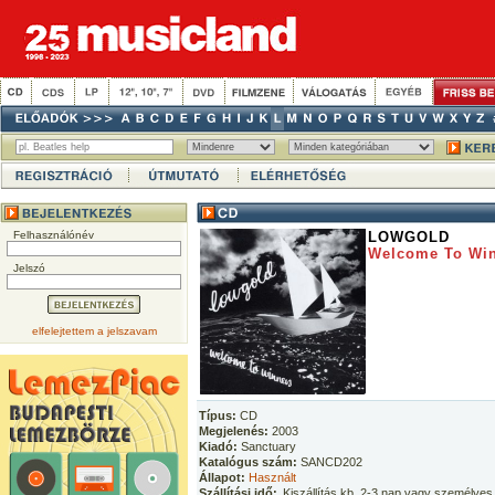
Felhasználónév
LOWGOLD
Welcome To Wi
Jelszó
elfelejtettem a jelszavam
Típus:
CD
Megjelenés:
2003
Kiadó:
Sanctuary
Katalógus szám:
SANCD202
Állapot:
Használt
Szállítási idő:
Kiszállítás kb. 2-3 nap vagy személyes