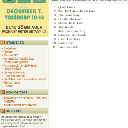
1
Quiet Times
2
We Don't Have Much Time
3
The Same Way
4
Let Me Into Yours
5
Means To An End
6
Just A Ride
7
Keep Your Gun Dry
8
Famous Last Words
9
Clear The Skies
10
Fade Down
11
Save Yourself
Tartalom
Rólunk
Mi van itt?
Az áruház kialakítása,
termékkategóriák
Árutípusok, árujelölések
Regisztráció
Bevásárlókosár
Fizetési módok
Szállítási idő és átvételi módok
Reklamáció
Fontos!
Általános Szerződési Feltételek
(ÁSZF)
Adatvédelmi szabályzat
Ha szeretnél értesülni a frissen
megjelent vagy újonnan beérkezett
kiadványokról, akkor iratkozz fel
napi hírlevelünkre!