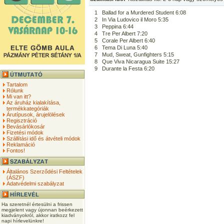
1
Ballad for a Murdered Student 6:08
2
In Via Ludovico il Moro 5:35
3
Peppina 6:44
4
Tre Per Albert 7:20
5
Corale Per Albert 6:40
6
Tema Di Luna 5:40
7
Mud, Sweat, Gunfighters 5:15
8
Que Viva Nicaragua Suite 15:27
9
Durante la Festa 6:20
Tartalom
Rólunk
Mi van itt?
Az áruház kialakítása,
termékkategóriák
Árutípusok, árujelölések
Regisztráció
Bevásárlókosár
Fizetési módok
Szállítási idő és átvételi módok
Reklamáció
Fontos!
Általános Szerződési Feltételek
(ÁSZF)
Adatvédelmi szabályzat
Ha szeretnél értesülni a frissen
megjelent vagy újonnan beérkezett
kiadványokról, akkor iratkozz fel
napi hírlevelünkre!