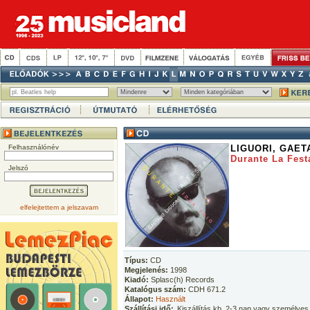
Felhasználónév
LIGUORI, GAET
Durante La Fest
Jelszó
elfelejtettem a jelszavam
Típus:
CD
Megjelenés:
1998
Kiadó:
Splasc(h) Records
Katalógus szám:
CDH 671.2
Állapot:
Használt
Szállítási idő:
Kiszállítás kb. 2-3 nap vagy személyes