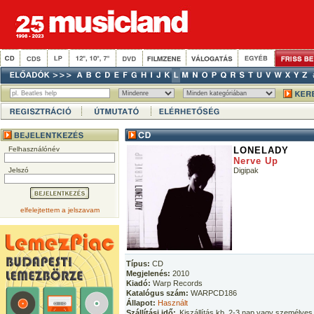
Felhasználónév
LONELADY
Nerve Up
Jelszó
Digipak
elfelejtettem a jelszavam
Típus:
CD
Megjelenés:
2010
Kiadó:
Warp Records
Katalógus szám:
WARPCD186
Állapot:
Használt
Szállítási idő:
Kiszállítás kb. 2-3 nap vagy személyes