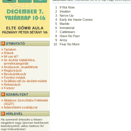
1
If Not Now
2
Intuition
3
Nerve Up
4
Early the Haste Comes
5
Marble
6
Immaterial
7
Cattletears
8
Have No Past
9
Army
10
Fear No More
Tartalom
Rólunk
Mi van itt?
Az áruház kialakítása,
termékkategóriák
Árutípusok, árujelölések
Regisztráció
Bevásárlókosár
Fizetési módok
Szállítási idő és átvételi módok
Reklamáció
Fontos!
Általános Szerződési Feltételek
(ÁSZF)
Adatvédelmi szabályzat
Ha szeretnél értesülni a frissen
megjelent vagy újonnan beérkezett
kiadványokról, akkor iratkozz fel
napi hírlevelünkre!