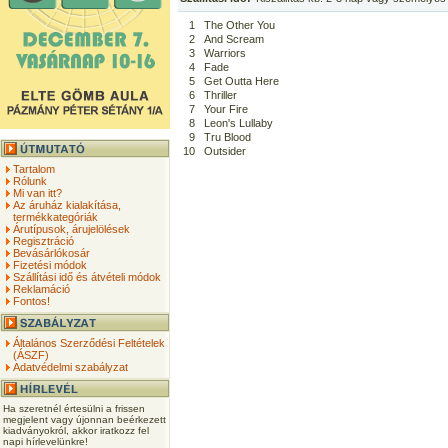
1
The Other You
2
And Scream
3
Warriors
4
Fade
5
Get Outta Here
6
Thriller
7
Your Fire
8
Leon's Lullaby
9
Tru Blood
10
Outsider
Tartalom
Rólunk
Mi van itt?
Az áruház kialakítása,
termékkategóriák
Árutípusok, árujelölések
Regisztráció
Bevásárlókosár
Fizetési módok
Szállítási idő és átvételi módok
Reklamáció
Fontos!
Általános Szerződési Feltételek
(ÁSZF)
Adatvédelmi szabályzat
Ha szeretnél értesülni a frissen
megjelent vagy újonnan beérkezett
kiadványokról, akkor iratkozz fel
napi hírlevelünkre!