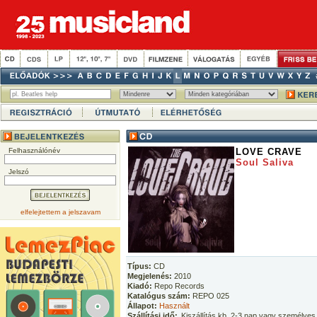
Felhasználónév
LOVE CRAVE
Soul Saliva
Jelszó
elfelejtettem a jelszavam
Típus:
CD
Megjelenés:
2010
Kiadó:
Repo Records
Katalógus szám:
REPO 025
Állapot:
Használt
Szállítási idő:
Kiszállítás kb. 2-3 nap vagy személyes