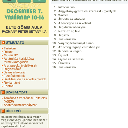
1
Introduction
2
Angyallány/gyerre és szeress! - gyertyák
3
Walzer
4
Álmodik az allatkért
5
A hercegnö és a kobold
6
Jég dupla whiskyvel
7
Nézz az ég felé
8
Jégsziv
9
Tüzvarázsló
10
Várj mig felkel majd a nap
11
Az ördög tegnap városban járt
Tartalom
12
Ki nevet a végén
Rólunk
Mi van itt?
13
Érj utol
Az áruház kialakítása,
14
Gyere és szeress!
termékkategóriák
15
Ébredés
Árutípusok, árujelölések
16
Tűzvarázsló
Regisztráció
Bevásárlókosár
Fizetési módok
Szállítási idő és átvételi módok
Reklamáció
Fontos!
Általános Szerződési Feltételek
(ÁSZF)
Adatvédelmi szabályzat
Ha szeretnél értesülni a frissen
megjelent vagy újonnan beérkezett
kiadványokról, akkor iratkozz fel
napi hírlevelünkre!