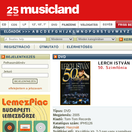
Felhasználónév
LERCH ISTVÁN
50. Szimfónia
Jelszó
elfelejtettem a jelszavam
Típus:
DVD
Megjelenés:
2005
Kiadó:
Tom-Tom Records
Katalógus szám:
IPH5126
Állapot:
Használt
Szállítási idő:
Kiszállítás kb. 2-3 nap vagy személyes