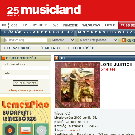
Felhasználónév
LONE JUSTICE
Shelter
Jelszó
elfelejtettem a jelszavam
Típus:
CD
Megjelenés:
2000. április 25.
Kiadó:
Geffen Records
Katalógus szám:
GED24122
Állapot:
Használt
Szállítási idő:
Kiszállítás kb. 2-3 nap vagy személyes