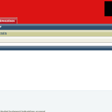
 átvétel budapesti boltunkban azonnal