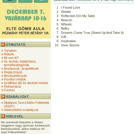
1
I Found Love
2
Shelter
3
Reflected (On My Side)
4
Beacon
5
Wheels
6
Belfry
7
Dreams Come True (Stand Up And Take It)
8
Gift
9
Inspiration
10
Dixie Storms
Tartalom
Rólunk
Mi van itt?
Az áruház kialakítása,
termékkategóriák
Árutípusok, árujelölések
Regisztráció
Bevásárlókosár
Fizetési módok
Szállítási idő és átvételi módok
Reklamáció
Fontos!
Általános Szerződési Feltételek
(ÁSZF)
Adatvédelmi szabályzat
Ha szeretnél értesülni a frissen
megjelent vagy újonnan beérkezett
kiadványokról, akkor iratkozz fel
napi hírlevelünkre!