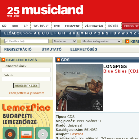
Felhasználónév
LONGPIGS
Blue Skies [CD1
Jelszó
elfelejtettem a jelszavam
Típus:
CDS
Megjelenés:
1999. október 11.
Kiadó:
Universal
Katalógus szám:
5614052
Állapot:
Használt
Szállítási idő:
Kiszállítás kb. 2-3 nap vagy személyes