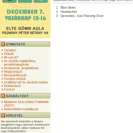
1
Blue Skies
2
Headaches
3
Seventies. Just Passing Over
Tartalom
Rólunk
Mi van itt?
Az áruház kialakítása,
termékkategóriák
Árutípusok, árujelölések
Regisztráció
Bevásárlókosár
Fizetési módok
Szállítási idő és átvételi módok
Reklamáció
Fontos!
Általános Szerződési Feltételek
(ÁSZF)
Adatvédelmi szabályzat
Ha szeretnél értesülni a frissen
megjelent vagy újonnan beérkezett
kiadványokról, akkor iratkozz fel
napi hírlevelünkre!