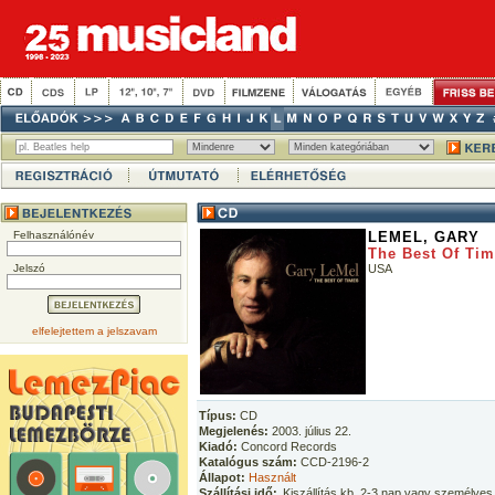
Felhasználónév
LEMEL, GARY
The Best Of Ti
Jelszó
USA
elfelejtettem a jelszavam
Típus:
CD
Megjelenés:
2003. július 22.
Kiadó:
Concord Records
Katalógus szám:
CCD-2196-2
Állapot:
Használt
Szállítási idő:
Kiszállítás kb. 2-3 nap vagy személyes