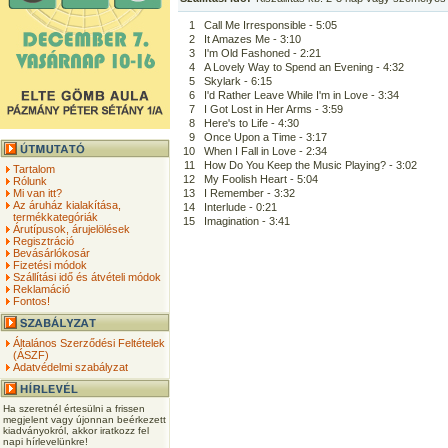
1
Call Me Irresponsible - 5:05
2
It Amazes Me - 3:10
3
I'm Old Fashoned - 2:21
4
A Lovely Way to Spend an Evening - 4:32
5
Skylark - 6:15
6
I'd Rather Leave While I'm in Love - 3:34
7
I Got Lost in Her Arms - 3:59
8
Here's to Life - 4:30
9
Once Upon a Time - 3:17
10
When I Fall in Love - 2:34
11
How Do You Keep the Music Playing? - 3:02
Tartalom
12
My Foolish Heart - 5:04
Rólunk
Mi van itt?
13
I Remember - 3:32
Az áruház kialakítása,
14
Interlude - 0:21
termékkategóriák
15
Imagination - 3:41
Árutípusok, árujelölések
Regisztráció
Bevásárlókosár
Fizetési módok
Szállítási idő és átvételi módok
Reklamáció
Fontos!
Általános Szerződési Feltételek
(ÁSZF)
Adatvédelmi szabályzat
Ha szeretnél értesülni a frissen
megjelent vagy újonnan beérkezett
kiadványokról, akkor iratkozz fel
napi hírlevelünkre!