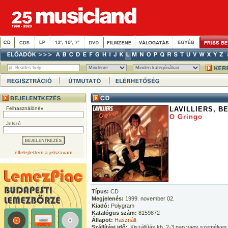
Felhasználónév
LAVILLIERS, B
O Gringo
Jelszó
elfelejtettem a jelszavam
Típus:
CD
Megjelenés:
1999. november 02.
Kiadó:
Polygram
Katalógus szám:
8159872
Állapot:
Használt
Szállítási idő:
Kiszállítás kb. 2-3 nap vagy személyes