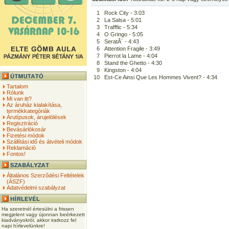
1
Rock City - 3:03
2
La Salsa - 5:01
3
Trafffic - 5:34
4
O Gringo - 5:05
5
SeratĂ´ - 4:43
6
Attention Fragile - 3:49
7
Pierrot la Lame - 4:04
8
Stand the Ghetto - 4:30
9
Kingston - 4:04
10
Est-Ce Ainsi Que Les Hommes Vivent? - 4:34
Tartalom
Rólunk
Mi van itt?
Az áruház kialakítása,
termékkategóriák
Árutípusok, árujelölések
Regisztráció
Bevásárlókosár
Fizetési módok
Szállítási idő és átvételi módok
Reklamáció
Fontos!
Általános Szerződési Feltételek
(ÁSZF)
Adatvédelmi szabályzat
Ha szeretnél értesülni a frissen
megjelent vagy újonnan beérkezett
kiadványokról, akkor iratkozz fel
napi hírlevelünkre!