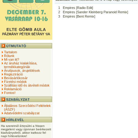
1
Empires [Radio Edit]
2
Empires [Sander Kleinberg Paranoid Remix]
3
Empires [Bent Remix]
Tartalom
Rólunk
Mi van itt?
Az áruház kialakítása,
termékkategóriák
Árutípusok, árujelölések
Regisztráció
Bevásárlókosár
Fizetési módok
Szállítási idő és átvételi módok
Reklamáció
Fontos!
Általános Szerződési Feltételek
(ÁSZF)
Adatvédelmi szabályzat
Ha szeretnél értesülni a frissen
megjelent vagy újonnan beérkezett
kiadványokról, akkor iratkozz fel
napi hírlevelünkre!