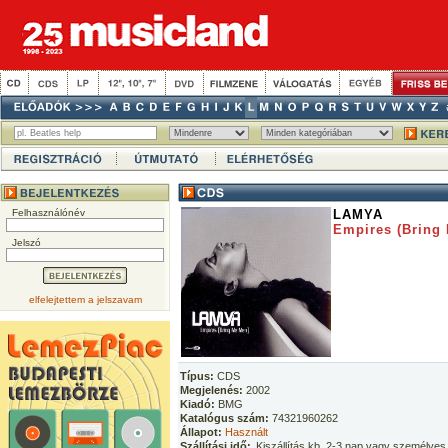
Felhasználónév
LAMYA
Empires (Bring
Jelszó
elfelejtettem a jelszavam
Típus:
CDS
Megjelenés:
2002
Kiadó:
BMG
Katalógus szám:
74321960262
Állapot:
Használt
Szállítási idő:
Kiszállítás kb. 2-3 nap vagy személyes