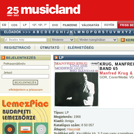
Felhasználónév
KRUG, MANFRED
BAND 65
Jelszó
Manfred Krug &
GDR, Cover/Media: V
elfelejtettem a jelszavam
Típus:
LP
Megjelenés:
1966
Kiadó:
Amiga
Katalógus szám:
8 50 057
Állapot:
Használt
Szállítási idő:
Kiszállítás kb. 2-3 nap vagy személyes