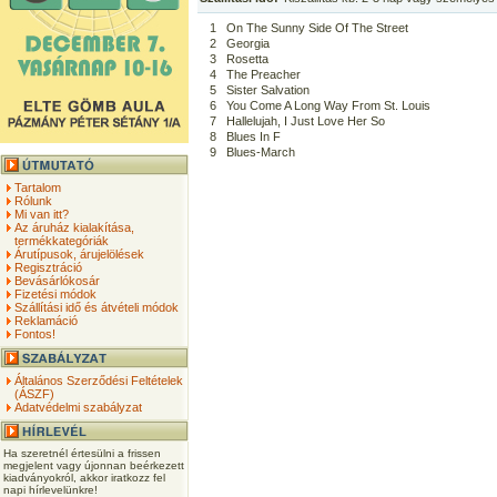
1
On The Sunny Side Of The Street
2
Georgia
3
Rosetta
4
The Preacher
5
Sister Salvation
6
You Come A Long Way From St. Louis
7
Hallelujah, I Just Love Her So
8
Blues In F
9
Blues-March
Tartalom
Rólunk
Mi van itt?
Az áruház kialakítása,
termékkategóriák
Árutípusok, árujelölések
Regisztráció
Bevásárlókosár
Fizetési módok
Szállítási idő és átvételi módok
Reklamáció
Fontos!
Általános Szerződési Feltételek
(ÁSZF)
Adatvédelmi szabályzat
Ha szeretnél értesülni a frissen
megjelent vagy újonnan beérkezett
kiadványokról, akkor iratkozz fel
napi hírlevelünkre!