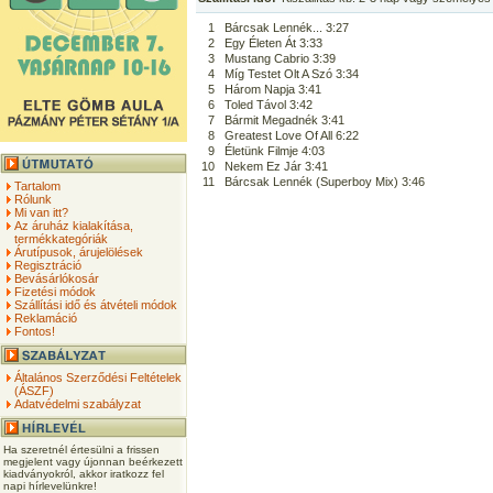
1
Bárcsak Lennék... 3:27
2
Egy Életen Át 3:33
3
Mustang Cabrio 3:39
4
Míg Testet Olt A Szó 3:34
5
Három Napja 3:41
6
Toled Távol 3:42
7
Bármit Megadnék 3:41
8
Greatest Love Of All 6:22
9
Életünk Filmje 4:03
10
Nekem Ez Jár 3:41
11
Bárcsak Lennék (Superboy Mix) 3:46
Tartalom
Rólunk
Mi van itt?
Az áruház kialakítása,
termékkategóriák
Árutípusok, árujelölések
Regisztráció
Bevásárlókosár
Fizetési módok
Szállítási idő és átvételi módok
Reklamáció
Fontos!
Általános Szerződési Feltételek
(ÁSZF)
Adatvédelmi szabályzat
Ha szeretnél értesülni a frissen
megjelent vagy újonnan beérkezett
kiadványokról, akkor iratkozz fel
napi hírlevelünkre!