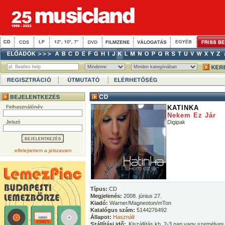
Felhasználónév
KATINKA
Nekem Ez Jár
Jelszó
Digipak
elfelejtettem a jelszavam
Típus:
CD
Megjelenés:
2008. június 27.
Kiadó:
Warner/Magneoton/mTon
Katalógus szám:
5144276492
Állapot:
Használt
Szállítási idő:
Kiszállítás kb. 2-3 nap vagy személyes