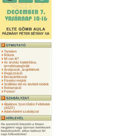
Tartalom
Rólunk
Mi van itt?
Az áruház kialakítása,
termékkategóriák
Árutípusok, árujelölések
Regisztráció
Bevásárlókosár
Fizetési módok
Szállítási idő és átvételi módok
Reklamáció
Fontos!
Általános Szerződési Feltételek
(ÁSZF)
Adatvédelmi szabályzat
Ha szeretnél értesülni a frissen
megjelent vagy újonnan beérkezett
kiadványokról, akkor iratkozz fel
napi hírlevelünkre!