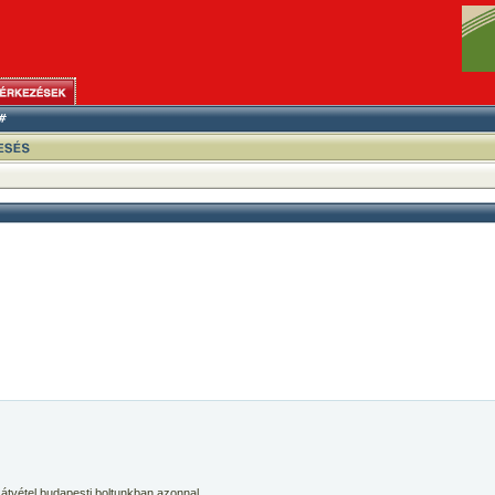
 átvétel budapesti boltunkban azonnal