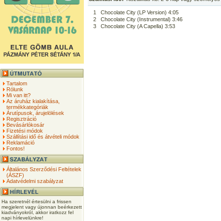
1
Chocolate City (LP Version) 4:05
2
Chocolate City (Instrumental) 3:46
3
Chocolate City (A Capella) 3:53
Tartalom
Rólunk
Mi van itt?
Az áruház kialakítása,
termékkategóriák
Árutípusok, árujelölések
Regisztráció
Bevásárlókosár
Fizetési módok
Szállítási idő és átvételi módok
Reklamáció
Fontos!
Általános Szerződési Feltételek
(ÁSZF)
Adatvédelmi szabályzat
Ha szeretnél értesülni a frissen
megjelent vagy újonnan beérkezett
kiadványokról, akkor iratkozz fel
napi hírlevelünkre!