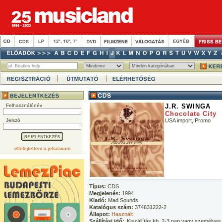
Felhasználónév
J.R. SWINGA
Chocolate City
Jelszó
USA import, Promo
elfelejtettem a jelszavam
Típus:
CDS
Megjelenés:
1994
Kiadó:
Mad Sounds
Katalógus szám:
374631222-2
Állapot:
Használt
Szállítási idő:
Kiszállítás kb. 2-3 nap vagy személyes