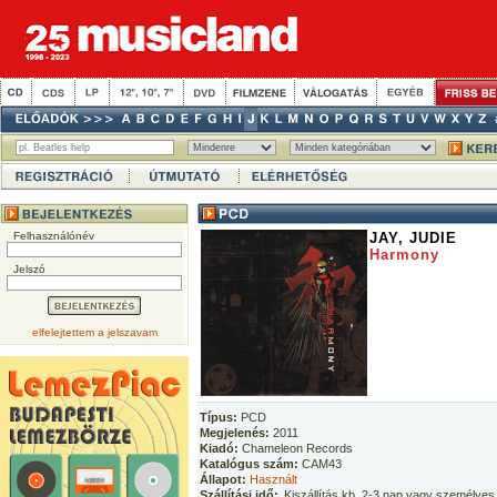
Felhasználónév
JAY, JUDIE
Harmony
Jelszó
elfelejtettem a jelszavam
Típus:
PCD
Megjelenés:
2011
Kiadó:
Chameleon Records
Katalógus szám:
CAM43
Állapot:
Használt
Szállítási idő:
Kiszállítás kb. 2-3 nap vagy személyes