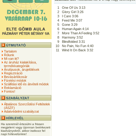
1
One Of Us 3:13
2
Glory Girl 3:26
3
I Care 3:06
4
Feed Me 3:07
5
Gone 3:29
6
Human Again 4:14
7
More Than A Feeling 3:52
8
Harmony 3:52
9
Blindfolded 3:31
10
No Pain, No Fun 4:40
11
Wind It On Back 3:32
Tartalom
Rólunk
Mi van itt?
Az áruház kialakítása,
termékkategóriák
Árutípusok, árujelölések
Regisztráció
Bevásárlókosár
Fizetési módok
Szállítási idő és átvételi módok
Reklamáció
Fontos!
Általános Szerződési Feltételek
(ÁSZF)
Adatvédelmi szabályzat
Ha szeretnél értesülni a frissen
megjelent vagy újonnan beérkezett
kiadványokról, akkor iratkozz fel
napi hírlevelünkre!