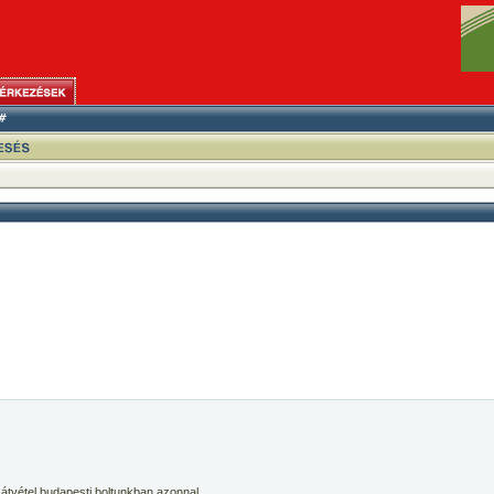
 átvétel budapesti boltunkban azonnal