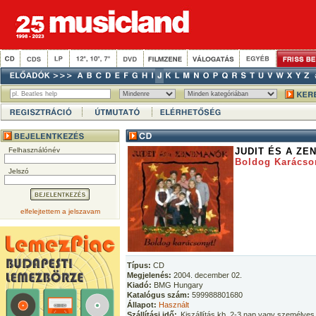
Felhasználónév
JUDIT ÉS A Z
Boldog Karácso
Jelszó
elfelejtettem a jelszavam
Típus:
CD
Megjelenés:
2004. december 02.
Kiadó:
BMG Hungary
Katalógus szám:
599988801680
Állapot:
Használt
Szállítási idő:
Kiszállítás kb. 2-3 nap vagy személyes