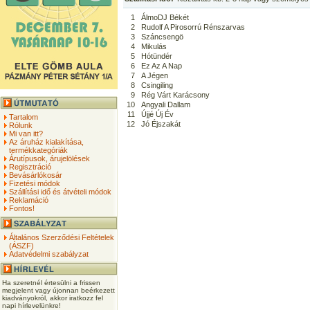
1
ÁlmoDJ Békét
2
Rudolf A Pirosorrú Rénszarvas
3
Száncsengö
4
Mikulás
5
Hótündér
6
Ez Az A Nap
7
A Jégen
8
Csingiling
9
Rég Várt Karácsony
10
Angyali Dallam
11
Újjé Új Év
Tartalom
12
Jó Éjszakát
Rólunk
Mi van itt?
Az áruház kialakítása,
termékkategóriák
Árutípusok, árujelölések
Regisztráció
Bevásárlókosár
Fizetési módok
Szállítási idő és átvételi módok
Reklamáció
Fontos!
Általános Szerződési Feltételek
(ÁSZF)
Adatvédelmi szabályzat
Ha szeretnél értesülni a frissen
megjelent vagy újonnan beérkezett
kiadványokról, akkor iratkozz fel
napi hírlevelünkre!