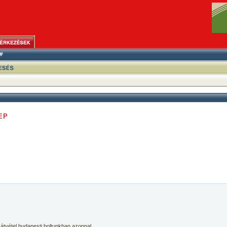
 EP
 átvétel budapesti boltunkban azonnal