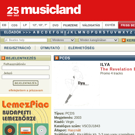
Felhasználónév
ILYA
The Revelation
Jelszó
Promo 4 tracks
elfelejtettem a jelszavam
Típus:
PCDS
Megjelenés:
2003
Kiadó:
Virgin
Katalógus szám:
VSCDJ1843
Állapot:
Használt
Szállítási idő:
Kiszállítás kb. 2-3 nap vagy személyes