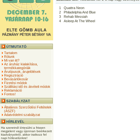
1
Quattra Neon
2
Philadelphia And Blue
3
Rehab Messiah
4
Asleep At The Wheel
Tartalom
Rólunk
Mi van itt?
Az áruház kialakítása,
termékkategóriák
Árutípusok, árujelölések
Regisztráció
Bevásárlókosár
Fizetési módok
Szállítási idő és átvételi módok
Reklamáció
Fontos!
Általános Szerződési Feltételek
(ÁSZF)
Adatvédelmi szabályzat
Ha szeretnél értesülni a frissen
megjelent vagy újonnan beérkezett
kiadványokról, akkor iratkozz fel
napi hírlevelünkre!