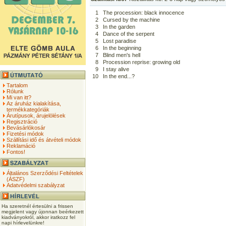
1
The procession: black innocence
2
Cursed by the machine
3
In the garden
4
Dance of the serpent
5
Lost paradise
6
In the beginning
7
Blind men's hell
8
Procession reprise: growing old
9
I stay alive
10
In the end...?
Tartalom
Rólunk
Mi van itt?
Az áruház kialakítása,
termékkategóriák
Árutípusok, árujelölések
Regisztráció
Bevásárlókosár
Fizetési módok
Szállítási idő és átvételi módok
Reklamáció
Fontos!
Általános Szerződési Feltételek
(ÁSZF)
Adatvédelmi szabályzat
Ha szeretnél értesülni a frissen
megjelent vagy újonnan beérkezett
kiadványokról, akkor iratkozz fel
napi hírlevelünkre!