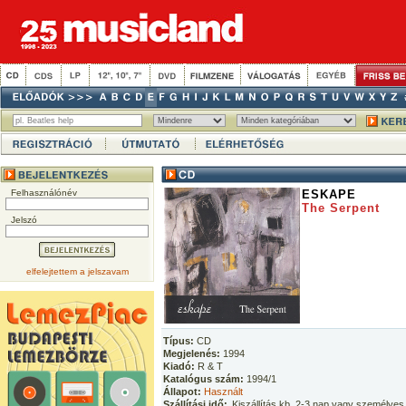
Felhasználónév
ESKAPE
The Serpent
Jelszó
elfelejtettem a jelszavam
Típus:
CD
Megjelenés:
1994
Kiadó:
R & T
Katalógus szám:
1994/1
Állapot:
Használt
Szállítási idő:
Kiszállítás kb. 2-3 nap vagy személyes