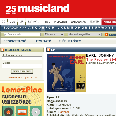
Felhasználónév
EARL, JOHNNY
The Presley Sty
Jelszó
Holland, Cover/Media:
elfelejtettem a jelszavam
Típus:
LP
Megjelenés:
1991
Kiadó:
Rockhouse
Katalógus szám:
LPL 9115
Állapot:
Használt
Szállítási idő:
Kiszállítás kb. 2-3 nap vagy személyes