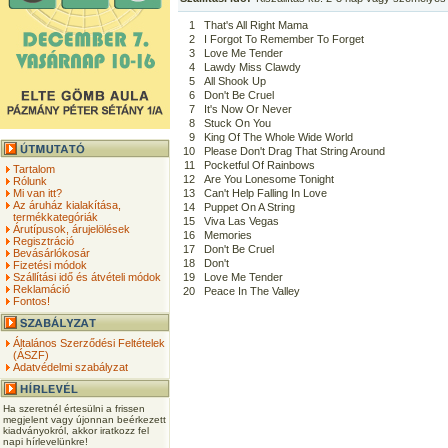
1
That's All Right Mama
2
I Forgot To Remember To Forget
3
Love Me Tender
4
Lawdy Miss Clawdy
5
All Shook Up
6
Don't Be Cruel
7
It's Now Or Never
8
Stuck On You
9
King Of The Whole Wide World
10
Please Don't Drag That String Around
11
Pocketful Of Rainbows
Tartalom
12
Are You Lonesome Tonight
Rólunk
Mi van itt?
13
Can't Help Falling In Love
Az áruház kialakítása,
14
Puppet On A String
termékkategóriák
15
Viva Las Vegas
Árutípusok, árujelölések
16
Memories
Regisztráció
17
Don't Be Cruel
Bevásárlókosár
18
Don't
Fizetési módok
Szállítási idő és átvételi módok
19
Love Me Tender
Reklamáció
20
Peace In The Valley
Fontos!
Általános Szerződési Feltételek
(ÁSZF)
Adatvédelmi szabályzat
Ha szeretnél értesülni a frissen
megjelent vagy újonnan beérkezett
kiadványokról, akkor iratkozz fel
napi hírlevelünkre!