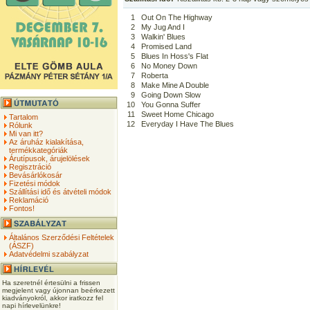
1
Out On The Highway
2
My Jug And I
3
Walkin' Blues
4
Promised Land
5
Blues In Hoss's Flat
6
No Money Down
7
Roberta
8
Make Mine A Double
9
Going Down Slow
10
You Gonna Suffer
11
Sweet Home Chicago
Tartalom
12
Everyday I Have The Blues
Rólunk
Mi van itt?
Az áruház kialakítása,
termékkategóriák
Árutípusok, árujelölések
Regisztráció
Bevásárlókosár
Fizetési módok
Szállítási idő és átvételi módok
Reklamáció
Fontos!
Általános Szerződési Feltételek
(ÁSZF)
Adatvédelmi szabályzat
Ha szeretnél értesülni a frissen
megjelent vagy újonnan beérkezett
kiadványokról, akkor iratkozz fel
napi hírlevelünkre!