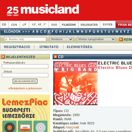
Felhasználónév
ELECTRIC BLUE
Electric Blues 
Jelszó
elfelejtettem a jelszavam
Típus:
CD
Megjelenés:
1993
Kiadó:
INAK
Katalógus szám:
Inak 9023
Állapot:
Használt
Szállítási idő:
Kiszállítás kb. 2-3 nap vagy személyes