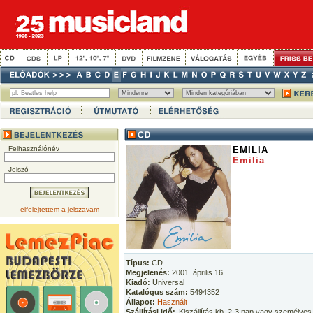
Felhasználónév
EMILIA
Emilia
Jelszó
elfelejtettem a jelszavam
Típus:
CD
Megjelenés:
2001. április 16.
Kiadó:
Universal
Katalógus szám:
5494352
Állapot:
Használt
Szállítási idő:
Kiszállítás kb. 2-3 nap vagy személyes