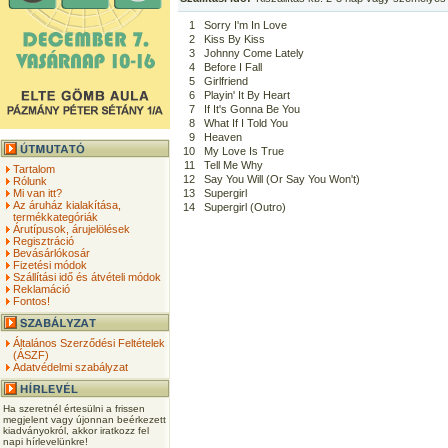
1
Sorry I'm In Love
2
Kiss By Kiss
3
Johnny Come Lately
4
Before I Fall
5
Girlfriend
6
Playin' It By Heart
7
If It's Gonna Be You
8
What If I Told You
9
Heaven
10
My Love Is True
11
Tell Me Why
Tartalom
12
Say You Will (Or Say You Won't)
Rólunk
Mi van itt?
13
Supergirl
Az áruház kialakítása,
14
Supergirl (Outro)
termékkategóriák
Árutípusok, árujelölések
Regisztráció
Bevásárlókosár
Fizetési módok
Szállítási idő és átvételi módok
Reklamáció
Fontos!
Általános Szerződési Feltételek
(ÁSZF)
Adatvédelmi szabályzat
Ha szeretnél értesülni a frissen
megjelent vagy újonnan beérkezett
kiadványokról, akkor iratkozz fel
napi hírlevelünkre!