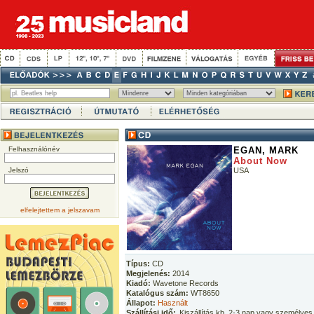
Felhasználónév
EGAN, MARK
About Now
Jelszó
USA
elfelejtettem a jelszavam
Típus:
CD
Megjelenés:
2014
Kiadó:
Wavetone Records
Katalógus szám:
WT8650
Állapot:
Használt
Szállítási idő:
Kiszállítás kb. 2-3 nap vagy személyes