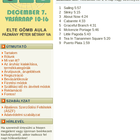
1
Sailing 5:57
2
Slinky 5:15
3
About Now 4:24
4
Cabarete 4:33
5
Graceful Branch 4:31
6
Mckenzie Portage 5:46
7
Little Pagoda 5:43
8
Tea In Tiananmen Square 5:20
9
Puerto Plata 1:59
Tartalom
Rólunk
Mi van itt?
Az áruház kialakítása,
termékkategóriák
Árutípusok, árujelölések
Regisztráció
Bevásárlókosár
Fizetési módok
Szállítási idő és átvételi módok
Reklamáció
Fontos!
Általános Szerződési Feltételek
(ÁSZF)
Adatvédelmi szabályzat
Ha szeretnél értesülni a frissen
megjelent vagy újonnan beérkezett
kiadványokról, akkor iratkozz fel
napi hírlevelünkre!