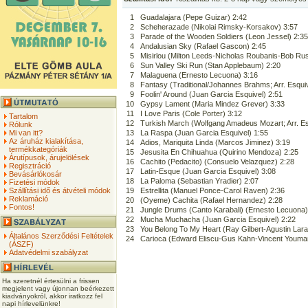
1
Guadalajara (Pepe Guizar) 2:42
2
Scheherazade (Nikolai Rimsky-Korsakov) 3:57
3
Parade of the Wooden Soldiers (Leon Jessel) 2:35
4
Andalusian Sky (Rafael Gascon) 2:45
5
Misirlou (Milton Leeds-Nicholas Roubanis-Bob Ru
6
Sun Valley Ski Run (Stan Applebaum) 2:20
7
Malaguena (Ernesto Lecuona) 3:16
8
Fantasy (Traditional/Johannes Brahms; Arr. Esquiv
9
Foolin' Around (Juan Garcia Esquivel) 2:51
10
Gypsy Lament (Maria Mindez Grever) 3:33
11
I Love Paris (Cole Porter) 3:12
Tartalom
12
Turkish March (Wolfgang Amadeus Mozart; Arr. Es
Rólunk
Mi van itt?
13
La Raspa (Juan Garcia Esquivel) 1:55
Az áruház kialakítása,
14
Adios, Mariquita Linda (Marcos Jiminez) 3:19
termékkategóriák
15
Jesusita En Chihuahua (Quirino Mendoza) 2:25
Árutípusok, árujelölések
16
Cachito (Pedacito) (Consuelo Velazquez) 2:28
Regisztráció
17
Latin-Esque (Juan Garcia Esquivel) 3:08
Bevásárlókosár
18
La Paloma (Sebastian Yradier) 2:07
Fizetési módok
Szállítási idő és átvételi módok
19
Estrellita (Manuel Ponce-Carol Raven) 2:36
Reklamáció
20
(Oyeme) Cachita (Rafael Hernandez) 2:28
Fontos!
21
Jungle Drums (Canto Karabali) (Ernesto Lecuona)
22
Mucha Muchacha (Juan Garcia Esquivel) 2:22
23
You Belong To My Heart (Ray Gilbert-Agustin Lara
Általános Szerződési Feltételek
24
Carioca (Edward Eliscu-Gus Kahn-Vincent Youma
(ÁSZF)
Adatvédelmi szabályzat
Ha szeretnél értesülni a frissen
megjelent vagy újonnan beérkezett
kiadványokról, akkor iratkozz fel
napi hírlevelünkre!