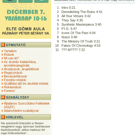
1
Intro 0:21
2
Demolishing The Ruins 4:41
3
All Your Virtues 3:42
4
They Say 4:30
5
Synthetic Masterpiece 3:40
6
P.I.G. 5:47
7
Icons Of The Past 4:04
8
Noize 3:48
9
The Ministry Of Truth 3:21
10
Fabric Of Chronology 4:53
11
??? M???? 7:22
Tartalom
Rólunk
Mi van itt?
Az áruház kialakítása,
termékkategóriák
Árutípusok, árujelölések
Regisztráció
Bevásárlókosár
Fizetési módok
Szállítási idő és átvételi módok
Reklamáció
Fontos!
Általános Szerződési Feltételek
(ÁSZF)
Adatvédelmi szabályzat
Ha szeretnél értesülni a frissen
megjelent vagy újonnan beérkezett
kiadványokról, akkor iratkozz fel
napi hírlevelünkre!