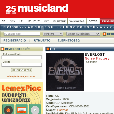
Felhasználónév
EVERLOST
Noise Factory
Jelszó
RU import
elfelejtettem a jelszavam
Típus:
CD
Megjelenés:
2006
Kiadó:
CD- Maximum
Katalógus szám:
CDM 0806-2581
Állapot:
Használt
Szállítási idő:
Kiszállítás kb. 2-3 nap vagy személyes