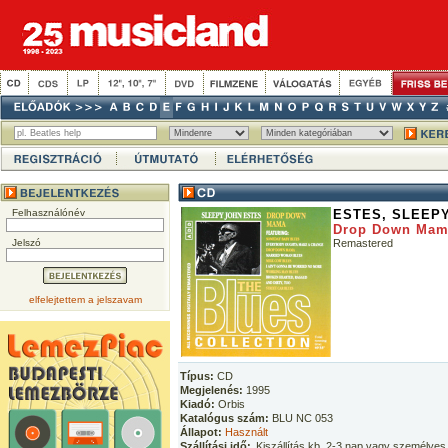
Felhasználónév
ESTES, SLEEP
Drop Down Ma
Jelszó
Remastered
elfelejtettem a jelszavam
Típus:
CD
Megjelenés:
1995
Kiadó:
Orbis
Katalógus szám:
BLU NC 053
Állapot:
Használt
Szállítási idő:
Kiszállítás kb. 2-3 nap vagy személyes