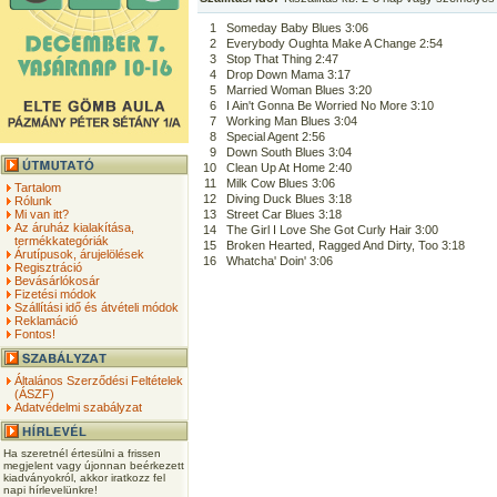
1
Someday Baby Blues 3:06
2
Everybody Oughta Make A Change 2:54
3
Stop That Thing 2:47
4
Drop Down Mama 3:17
5
Married Woman Blues 3:20
6
I Ain't Gonna Be Worried No More 3:10
7
Working Man Blues 3:04
8
Special Agent 2:56
9
Down South Blues 3:04
10
Clean Up At Home 2:40
11
Milk Cow Blues 3:06
Tartalom
12
Diving Duck Blues 3:18
Rólunk
Mi van itt?
13
Street Car Blues 3:18
Az áruház kialakítása,
14
The Girl I Love She Got Curly Hair 3:00
termékkategóriák
15
Broken Hearted, Ragged And Dirty, Too 3:18
Árutípusok, árujelölések
16
Whatcha' Doin' 3:06
Regisztráció
Bevásárlókosár
Fizetési módok
Szállítási idő és átvételi módok
Reklamáció
Fontos!
Általános Szerződési Feltételek
(ÁSZF)
Adatvédelmi szabályzat
Ha szeretnél értesülni a frissen
megjelent vagy újonnan beérkezett
kiadványokról, akkor iratkozz fel
napi hírlevelünkre!