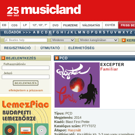
Felhasználónév
EXCEPTER
Familiar
Jelszó
elfelejtettem a jelszavam
Típus:
PCD
Megjelenés:
2014
Kiadó:
Blast First Petite
Katalógus szám:
PTYT072
Állapot:
Használt
Szállítási idő:
Kiszállítás kb. 2-3 nap vagy személyes