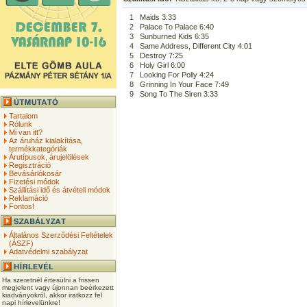
1
Maids 3:33
2
Palace To Palace 6:40
3
Sunburned Kids 6:35
4
Same Address, Different City 4:01
5
Destroy 7:25
6
Holy Girl 6:00
7
Looking For Polly 4:24
8
Grinning In Your Face 7:49
9
Song To The Siren 3:33
Tartalom
Rólunk
Mi van itt?
Az áruház kialakítása,
termékkategóriák
Árutípusok, árujelölések
Regisztráció
Bevásárlókosár
Fizetési módok
Szállítási idő és átvételi módok
Reklamáció
Fontos!
Általános Szerződési Feltételek
(ÁSZF)
Adatvédelmi szabályzat
Ha szeretnél értesülni a frissen
megjelent vagy újonnan beérkezett
kiadványokról, akkor iratkozz fel
napi hírlevelünkre!