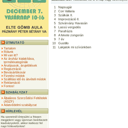
1
Napsugár
2
Con Vallaria
3
Szálkák II.
4
Improvizáció II.
5
Szivárvány Havasán
6
Lassú vergodés
7
Parafrázis
8
A fekete zongorán
9
7 év
10
Gustillo
11
Lakjatok mi szívünkben
Tartalom
Rólunk
Mi van itt?
Az áruház kialakítása,
termékkategóriák
Árutípusok, árujelölések
Regisztráció
Bevásárlókosár
Fizetési módok
Szállítási idő és átvételi módok
Reklamáció
Fontos!
Általános Szerződési Feltételek
(ÁSZF)
Adatvédelmi szabályzat
Ha szeretnél értesülni a frissen
megjelent vagy újonnan beérkezett
kiadványokról, akkor iratkozz fel
napi hírlevelünkre!