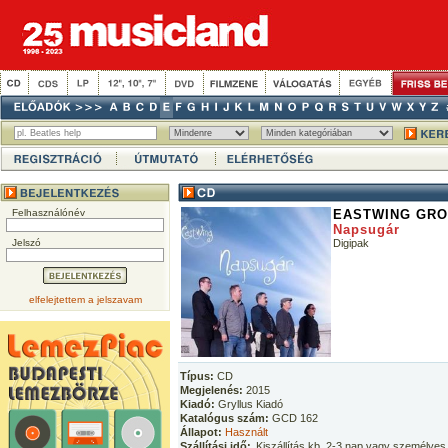
Felhasználónév
EASTWING GR
Napsugár
Jelszó
Digipak
elfelejtettem a jelszavam
Típus:
CD
Megjelenés:
2015
Kiadó:
Gryllus Kiadó
Katalógus szám:
GCD 162
Állapot:
Használt
Szállítási idő:
Kiszállítás kb. 2-3 nap vagy személyes