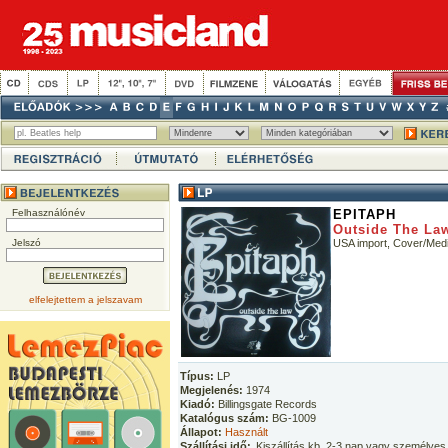
Felhasználónév
EPITAPH
Outside The La
Jelszó
USA import, Cover/Med
elfelejtettem a jelszavam
Típus:
LP
Megjelenés:
1974
Kiadó:
Billingsgate Records
Katalógus szám:
BG-1009
Állapot:
Használt
Szállítási idő:
Kiszállítás kb. 2-3 nap vagy személyes