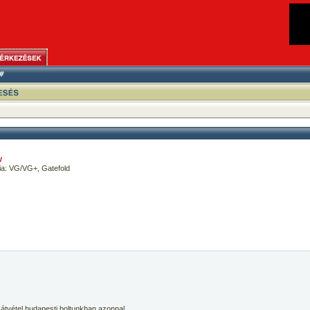
w
ia: VG/VG+, Gatefold
 átvétel budapesti boltunkban azonnal