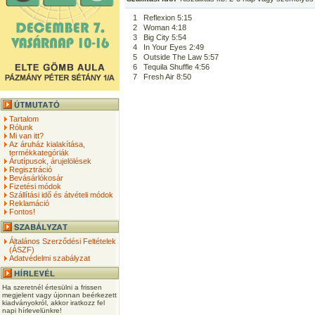
1
Reflexion 5:15
2
Woman 4:18
3
Big City 5:54
4
In Your Eyes 2:49
5
Outside The Law 5:57
6
Tequila Shuffle 4:56
7
Fresh Air 8:50
Tartalom
Rólunk
Mi van itt?
Az áruház kialakítása,
termékkategóriák
Árutípusok, árujelölések
Regisztráció
Bevásárlókosár
Fizetési módok
Szállítási idő és átvételi módok
Reklamáció
Fontos!
Általános Szerződési Feltételek
(ÁSZF)
Adatvédelmi szabályzat
Ha szeretnél értesülni a frissen
megjelent vagy újonnan beérkezett
kiadványokról, akkor iratkozz fel
napi hírlevelünkre!