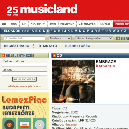
Felhasználónév
EMBRAZE
Katharsis
Jelszó
elfelejtettem a jelszavam
Típus:
CD
Megjelenés:
2002
Kiadó:
Low Frequency Records
Katalógus szám:
LFR 314025
Állapot:
Használt
Szállítási idő:
Kiszállítás kb. 2-3 nap vagy személyes