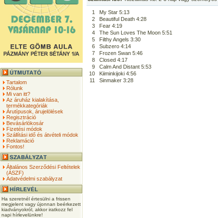
1
My Star 5:13
2
Beautiful Death 4:28
3
Fear 4:19
4
The Sun Loves The Moon 5:51
5
Filthy Angels 3:30
6
Subzero 4:14
7
Frozen Swan 5:46
8
Closed 4:17
9
Calm And Distant 5:53
10
Kiiminkijoki 4:56
11
Sinmaker 3:28
Tartalom
Rólunk
Mi van itt?
Az áruház kialakítása,
termékkategóriák
Árutípusok, árujelölések
Regisztráció
Bevásárlókosár
Fizetési módok
Szállítási idő és átvételi módok
Reklamáció
Fontos!
Általános Szerződési Feltételek
(ÁSZF)
Adatvédelmi szabályzat
Ha szeretnél értesülni a frissen
megjelent vagy újonnan beérkezett
kiadványokról, akkor iratkozz fel
napi hírlevelünkre!