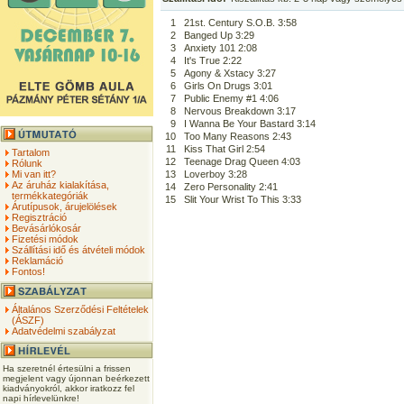
1
21st. Century S.O.B. 3:58
2
Banged Up 3:29
3
Anxiety 101 2:08
4
It's True 2:22
5
Agony & Xstacy 3:27
6
Girls On Drugs 3:01
7
Public Enemy #1 4:06
8
Nervous Breakdown 3:17
9
I Wanna Be Your Bastard 3:14
10
Too Many Reasons 2:43
11
Kiss That Girl 2:54
Tartalom
12
Teenage Drag Queen 4:03
Rólunk
Mi van itt?
13
Loverboy 3:28
Az áruház kialakítása,
14
Zero Personality 2:41
termékkategóriák
15
Slit Your Wrist To This 3:33
Árutípusok, árujelölések
Regisztráció
Bevásárlókosár
Fizetési módok
Szállítási idő és átvételi módok
Reklamáció
Fontos!
Általános Szerződési Feltételek
(ÁSZF)
Adatvédelmi szabályzat
Ha szeretnél értesülni a frissen
megjelent vagy újonnan beérkezett
kiadványokról, akkor iratkozz fel
napi hírlevelünkre!