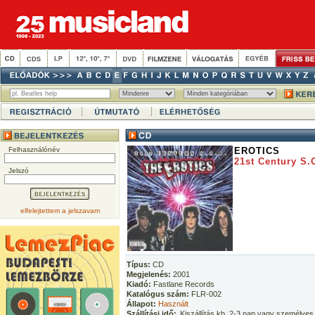
Felhasználónév
EROTICS
21st Century S.
Jelszó
elfelejtettem a jelszavam
Típus:
CD
Megjelenés:
2001
Kiadó:
Fastlane Records
Katalógus szám:
FLR-002
Állapot:
Használt
Szállítási idő:
Kiszállítás kb. 2-3 nap vagy személyes