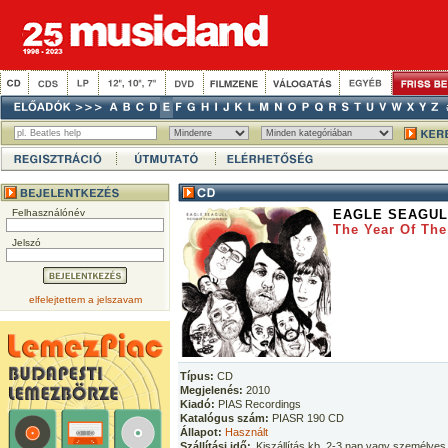
Felhasználónév
EAGLE SEAGUL
The Year Of Th
Jelszó
elfelejtettem a jelszavam
Típus:
CD
Megjelenés:
2010
Kiadó:
PIAS Recordings
Katalógus szám:
PIASR 190 CD
Állapot:
Használt
Szállítási idő:
Kiszállítás kb. 2-3 nap vagy személyes