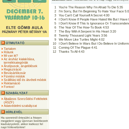
1
You're The Reason Why I'm Afraid To Die 5:35
2
I'm Sorry, But I'm Beginning To Hate Your Face 5:
3
You Can't Call Yourself A Secret 4:00
4
I Don't Know If People Have Hated Me But I Have
5
I Don't Know If This Is Ignorance Or Transcenden
6
The Year Of The How-To Book 4:53
7
The Boy With A Serpent In His Heart 3:20
8
Twenty Thousand Light Years 3:56
9
We Move Like Turtles Might 4:02
10
I Don't Believe In Wars But I Do Believe In Unifor
11
Coming Of The Plague 4:41
Tartalom
12
Thanks To All 4:43
Rólunk
Mi van itt?
Az áruház kialakítása,
termékkategóriák
Árutípusok, árujelölések
Regisztráció
Bevásárlókosár
Fizetési módok
Szállítási idő és átvételi módok
Reklamáció
Fontos!
Általános Szerződési Feltételek
(ÁSZF)
Adatvédelmi szabályzat
Ha szeretnél értesülni a frissen
megjelent vagy újonnan beérkezett
kiadványokról, akkor iratkozz fel
napi hírlevelünkre!