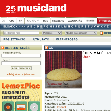
Felhasználónév
ÉDES MÁLÉ TR
Úton
Jelszó
elfelejtettem a jelszavam
Típus:
CD
Megjelenés:
2011
Kiadó:
1G Records
Katalógus szám:
1G20111111-2
Állapot:
Használt
Szállítási idő:
Kiszállítás kb. 2-3 nap vagy személyes