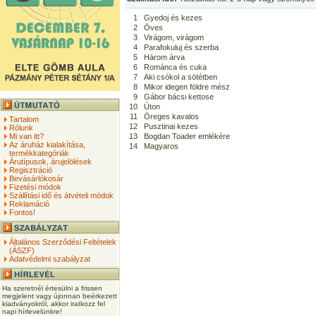
1
Gyedoj és kezes
2
Öves
3
Virágom, virágom
4
Parafokuluj és szerba
5
Három árva
6
Románca és cuka
7
Aki csókol a sötétben
8
Mikor idegen földre mész
9
Gábor bácsi kettose
10
Úton
11
Öreges kavalos
Tartalom
12
Pusztinai kezes
Rólunk
Mi van itt?
13
Bogdan Toader emlékére
Az áruház kialakítása,
14
Magyaros
termékkategóriák
Árutípusok, árujelölések
Regisztráció
Bevásárlókosár
Fizetési módok
Szállítási idő és átvételi módok
Reklamáció
Fontos!
Általános Szerződési Feltételek
(ÁSZF)
Adatvédelmi szabályzat
Ha szeretnél értesülni a frissen
megjelent vagy újonnan beérkezett
kiadványokról, akkor iratkozz fel
napi hírlevelünkre!