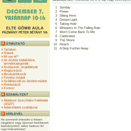
1
Sunday
2
Power
3
Sitting Here
4
Distant Light
5
Taking Hold
6
Whispers In The Falling Rain
7
Won't Come Back To Me
8
Captivated
9
The Shore
10
Reach
11
A Step Further Away
Tartalom
Rólunk
Mi van itt?
Az áruház kialakítása,
termékkategóriák
Árutípusok, árujelölések
Regisztráció
Bevásárlókosár
Fizetési módok
Szállítási idő és átvételi módok
Reklamáció
Fontos!
Általános Szerződési Feltételek
(ÁSZF)
Adatvédelmi szabályzat
Ha szeretnél értesülni a frissen
megjelent vagy újonnan beérkezett
kiadványokról, akkor iratkozz fel
napi hírlevelünkre!