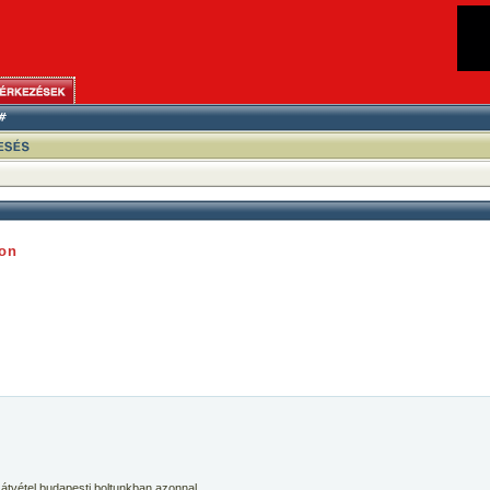
son
 átvétel budapesti boltunkban azonnal