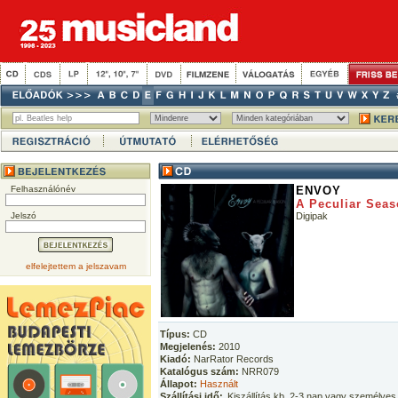
Felhasználónév
ENVOY
A Peculiar Sea
Jelszó
Digipak
elfelejtettem a jelszavam
Típus:
CD
Megjelenés:
2010
Kiadó:
NarRator Records
Katalógus szám:
NRR079
Állapot:
Használt
Szállítási idő:
Kiszállítás kb. 2-3 nap vagy személyes