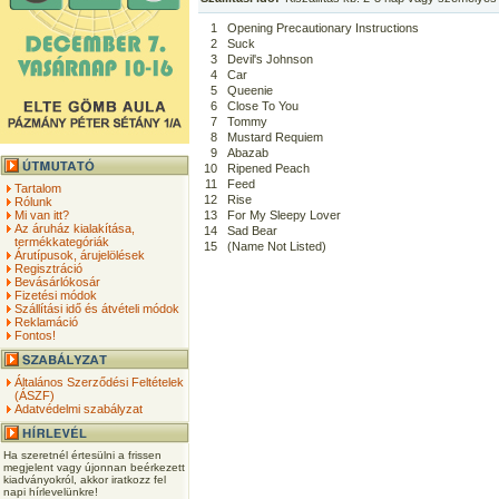
1
Opening Precautionary Instructions
2
Suck
3
Devil's Johnson
4
Car
5
Queenie
6
Close To You
7
Tommy
8
Mustard Requiem
9
Abazab
10
Ripened Peach
11
Feed
Tartalom
12
Rise
Rólunk
Mi van itt?
13
For My Sleepy Lover
Az áruház kialakítása,
14
Sad Bear
termékkategóriák
15
(Name Not Listed)
Árutípusok, árujelölések
Regisztráció
Bevásárlókosár
Fizetési módok
Szállítási idő és átvételi módok
Reklamáció
Fontos!
Általános Szerződési Feltételek
(ÁSZF)
Adatvédelmi szabályzat
Ha szeretnél értesülni a frissen
megjelent vagy újonnan beérkezett
kiadványokról, akkor iratkozz fel
napi hírlevelünkre!