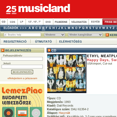
Felhasználónév
ETHYL MEATP
Happy Days, Sw
Jelszó
USA import, Cut-out
elfelejtettem a jelszavam
Típus:
CD
Megjelenés:
1993
Kiadó:
Dali Records
Katalógus szám:
DALI 61354-2
Állapot:
Használt
Szállítási idő:
Kiszállítás kb. 2-3 nap vagy személyes