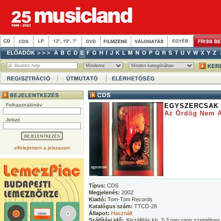
Felhasználónév
EGYSZERCSAK
Az Ördög Nem A
Jelszó
elfelejtettem a jelszavam
Típus:
CDS
Megjelenés:
2002
Kiadó:
Tom-Tom Records
Katalógus szám:
TTCD-28
Állapot:
Használt
Szállítási idő:
Kiszállítás kb. 2-3 nap vagy személyes