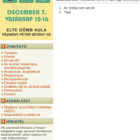
1
Az ördög nem alszik
2
Titok
Tartalom
Rólunk
Mi van itt?
Az áruház kialakítása,
termékkategóriák
Árutípusok, árujelölések
Regisztráció
Bevásárlókosár
Fizetési módok
Szállítási idő és átvételi módok
Reklamáció
Fontos!
Általános Szerződési Feltételek
(ÁSZF)
Adatvédelmi szabályzat
Ha szeretnél értesülni a frissen
megjelent vagy újonnan beérkezett
kiadványokról, akkor iratkozz fel
napi hírlevelünkre!